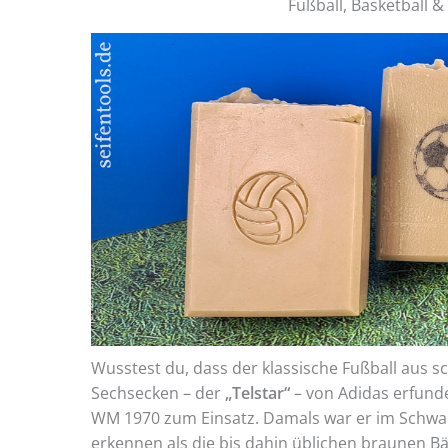
Fußball, Basketball & 
Wusstest du, dass der klassische Fußball aus 
Sechsecken – der
„Telstar“
– von Adidas erfund
WM 1970 zum Einsatz. Damals war er im Schwa
erkennen als die bis dahin üblichen braunen Bäl