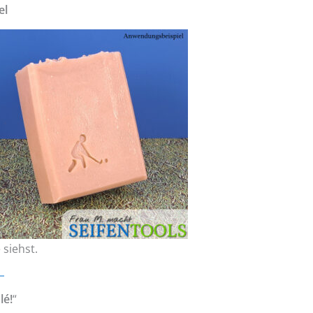
el
 siehst.
lé!
“