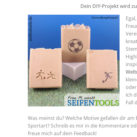
Dein DIY-Projekt wird 
Egal,
Freu
Vere
kreat
Stem
Highl
inspi
Welt
klei
oder
Ich 
Fall
Was meinst du? Welche Motive gefallen dir am b
Sportart? Schreib es mir in die Kommentare o
freue mich auf dein Feedback!