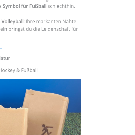
as
Symbol für Fußball
schlechthin.
r
Volleyball
: Ihre markanten Nähte
ln bringst du die Leidenschaft für
iatur
Hockey & Fußball