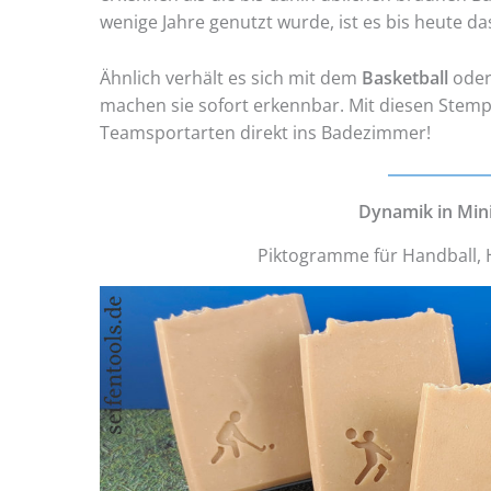
wenige Jahre genutzt wurde, ist es bis heute d
Ähnlich verhält es sich mit dem
Basketball
ode
machen sie sofort erkennbar. Mit diesen Stempe
Teamsportarten direkt ins Badezimmer!
Dynamik in Min
Piktogramme für Handball, 