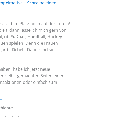
mpelmotive
|
Schreibe einen
er auf dem Platz noch auf der Couch!
elt, dann lasse ich mich gern von
al, ob
Fußball
,
Handball
,
Hockey
auen spielen! Denn die Frauen
ar belächelt. Dabei sind sie
!
 haben, habe ich jetzt neue
nen selbstgemachten Seifen einen
einsaktionen oder einfach zum
chichte