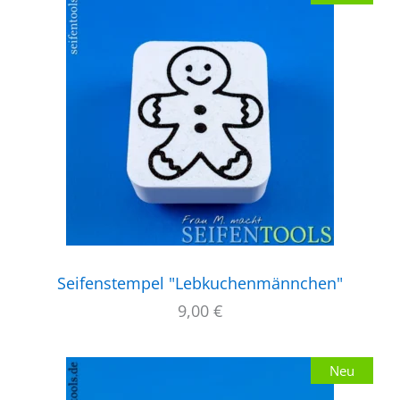
Seifenstempel "Lebkuchenmännchen"
9,00
€
Neu