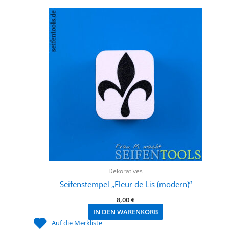
Dekoratives
Seifenstempel „Fleur de Lis (modern)“
8,00
€
IN DEN WARENKORB
Auf die Merkliste