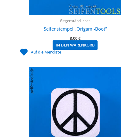
Gegenständliches
Seifenstempel „Origami-Boot“
8,00
€
IN DEN WARENKORB
Auf die Merkliste