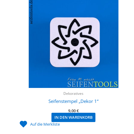
Dekoratives
Seifenstempel „Dekor 1“
9,00
€
IN DEN WARENKORB
Auf die Merkliste