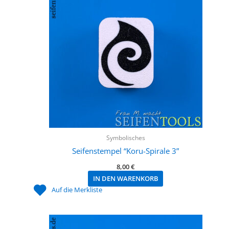
Symbolisches
Seifenstempel “Koru-Spirale 3”
8,00
€
IN DEN WARENKORB
Auf die Merkliste