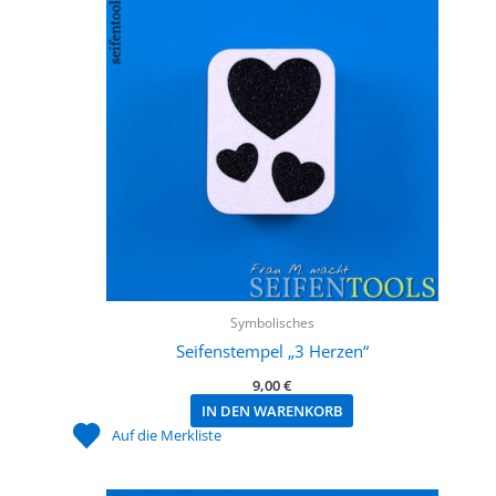
Symbolisches
Seifenstempel „3 Herzen“
9,00
€
IN DEN WARENKORB
Auf die Merkliste