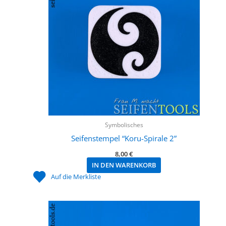
Symbolisches
Seifenstempel “Koru-Spirale 2”
8,00
€
IN DEN WARENKORB
Auf die Merkliste