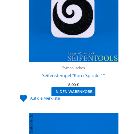
Symbolisches
Seifenstempel “Koru-Spirale 1”
8,00
€
IN DEN WARENKORB
Auf die Merkliste