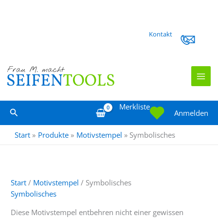
Zum
Kontakt
Inhalt
springen
Merkliste
Suchen
Anmelden
Start
Produkte
Motivstempel
Symbolisches
Start
/
Motivstempel
/ Symbolisches
Symbolisches
Diese Motivstempel entbehren nicht einer gewissen