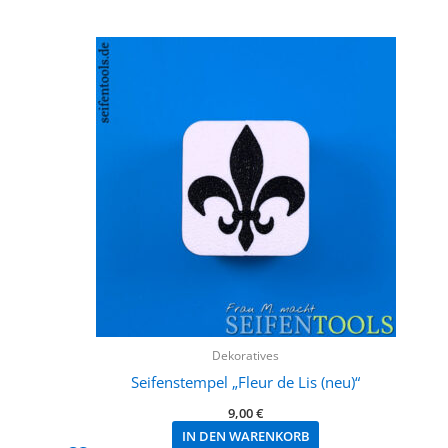
Dekoratives
Seifenstempel „Fleur de Lis (neu)“
9,00
€
IN DEN WARENKORB