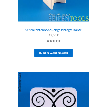
Seifenkantenhobel, abgeschrägte Kante
12,00
€
Bewertet
1
mit
5.00
IN DEN WARENKORB
von 5,
basierend
auf
Kundenbew
ertung