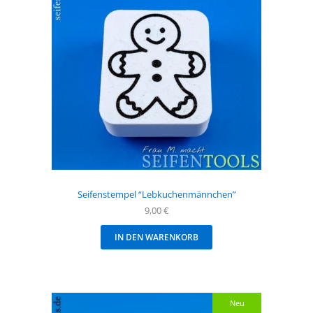
Seifenstempel “Lebkuchenmännchen”
9,00
€
IN DEN WARENKORB
Neu