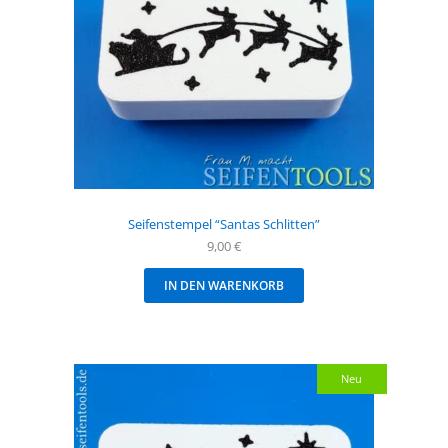
Seifenstempel “Santas Schlitten”
9,00
€
IN DEN WARENKORB
Neu