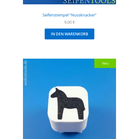
Seifenstempel “Nussknacker”
9,00
€
IN DEN WARENKORB
Neu