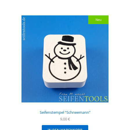
Neu
Seifenstempel “Schneemann”
9,00
€