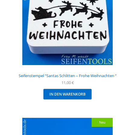
Seifenstempel “Santas Schlitten – Frohe Weihnachten “
11,00
€
IN DEN WARENKORB
Neu