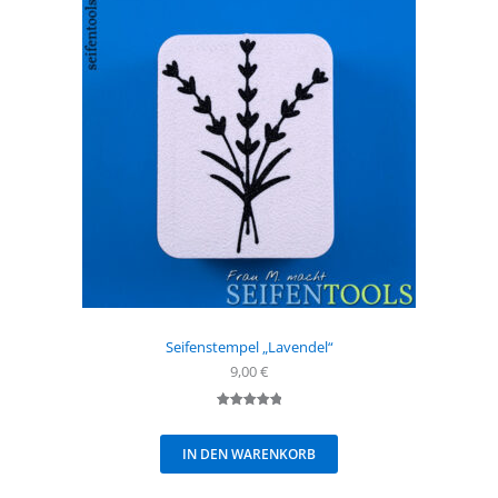
Seifenstempel „Lavendel“
9,00
€
Bewertet
1
mit
5.00
IN DEN WARENKORB
von 5,
basierend
auf