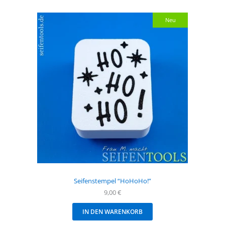
Neu
Seifenstempel “HoHoHo!”
9,00
€
IN DEN WARENKORB