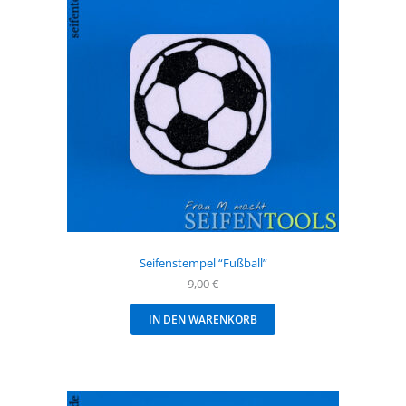
Seifenstempel “Fußball”
9,00
€
IN DEN WARENKORB