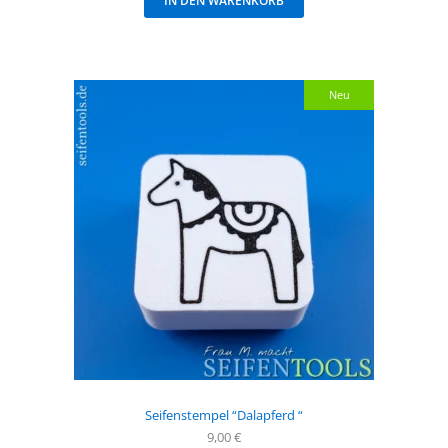
IN DEN WARENKORB
Neu
Seifenstempel “Dalapferd “
9,00
€