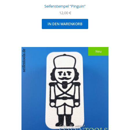
Seifenstempel “Pinguin”
12,00
€
IN DEN WARENKORB
Neu