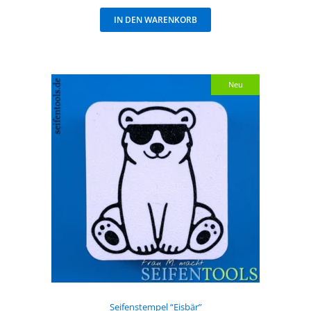
IN DEN WARENKORB
Neu
Seifenstempel “Eisbär”