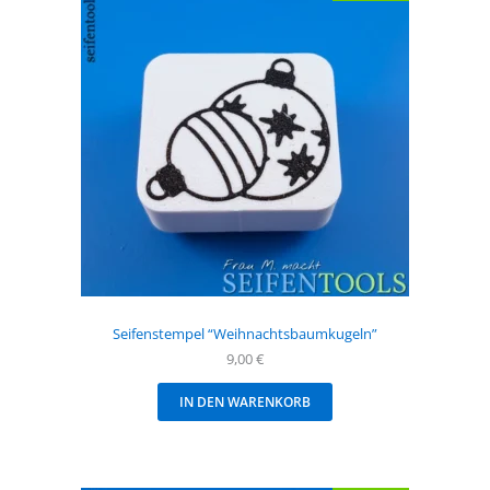
Seifenstempel “Weihnachtsbaumkugeln”
9,00
€
IN DEN WARENKORB