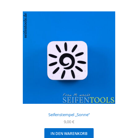
Seifenstempel „Sonne“
9,00
€
IN DEN WARENKORB