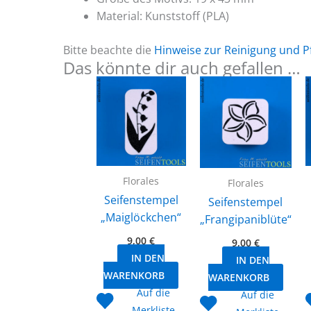
Material: Kunststoff (PLA)
Bitte beachte die
Hinweise zur Reinigung und P
Das könnte dir auch gefallen …
Florales
Florales
Seifenstempel
Seifenstempel
„Maiglöckchen“
„Frangipaniblüte“
9,00
€
9,00
€
IN DEN
IN DEN
WARENKORB
WARENKORB
Auf die
Auf die
Merkliste