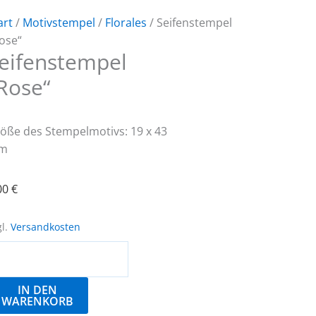
art
/
Motivstempel
/
Florales
/ Seifenstempel
ose“
eifenstempel
Rose“
öße des Stempelmotivs: 19 x 43
m
00
€
gl.
Versandkosten
ifenstempel
ose“
enge
IN DEN
WARENKORB