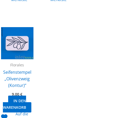
Florales
Seifenstempel
„Olivenzweig
(Kontur)“
9,00
€
IN DEN
WARENKORB
Auf die