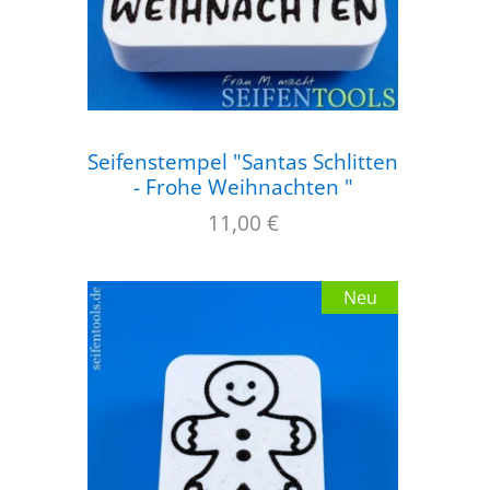
Seifenstempel "Santas Schlitten
- Frohe Weihnachten "
11,00
€
Neu