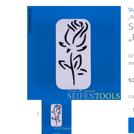
St
„R
S
„
Gr
m
9,
zz
Se
„R
M