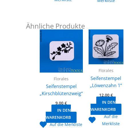
Merkliste
Ähnliche Produkte
Florales
Seifenstempel
Florales
„Löwenzahn 1“
Seifenstempel
„Kirschblütenzweig“
12,00
€
IN DEN
9,00
€
WARENKORB
IN DEN
Auf die
WARENKORB
Merkliste
Auf die Merkliste