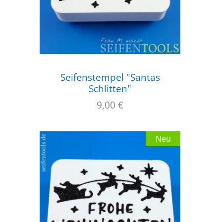
Seifenstempel "Santas
Schlitten"
9,00
€
Neu