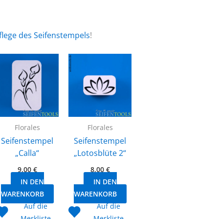
flege des Seifenstempels
!
Florales
Florales
Seifenstempel
Seifenstempel
„Calla“
„Lotosblüte 2“
9,00
€
8,00
€
IN DEN
IN DEN
WARENKORB
WARENKORB
Auf die
Auf die
Merkliste
Merkliste