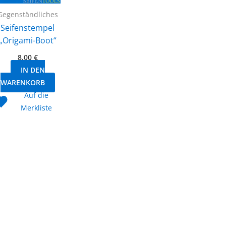
Gegenständliches
Seifenstempel
„Origami-Boot“
8,00
€
IN DEN
WARENKORB
Auf die
Merkliste