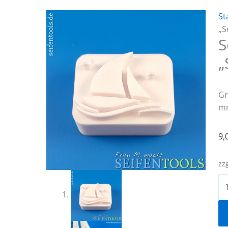
St
„S
S
„
Gr
m
9,
zz
Se
„S
M