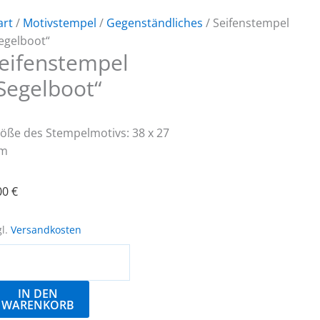
art
/
Motivstempel
/
Gegenständliches
/ Seifenstempel
egelboot“
eifenstempel
Segelboot“
öße des Stempelmotivs: 38 x 27
m
00
€
gl.
Versandkosten
ifenstempel
egelboot“
enge
IN DEN
WARENKORB