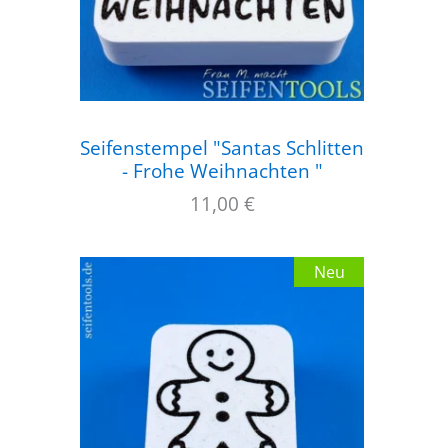
Seifenstempel "Santas Schlitten
- Frohe Weihnachten "
11,00
€
Neu