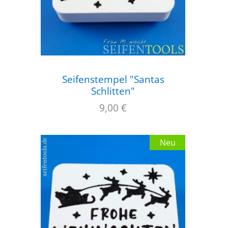
Seifenstempel "Santas
Schlitten"
9,00
€
Neu