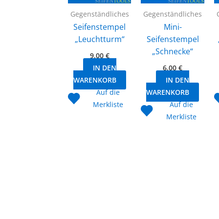
Gegenständliches
Gegenständliches
Seifenstempel
Mini-
„Leuchtturm“
Seifenstempel
„Schnecke“
9,00
€
IN DEN
6,00
€
WARENKORB
IN DEN
Auf die
WARENKORB
Merkliste
Auf die
Merkliste