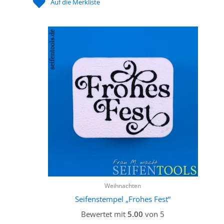
Auf die Merkliste
Weihnachten
Seifenstempel „Frohes Fest“
Bewertet mit
5.00
von 5