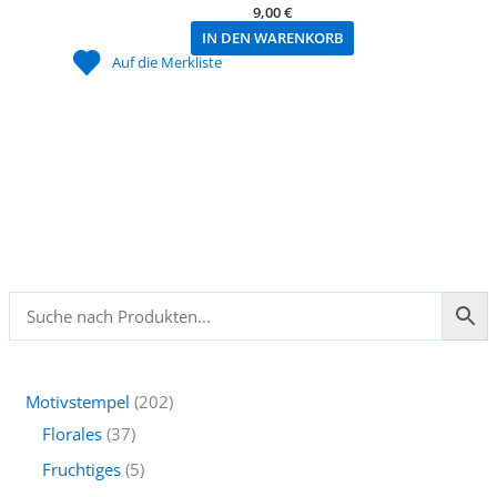
9,00
€
IN DEN WARENKORB
Auf die Merkliste
2
Motivstempel
202
3
0
Florales
37
7
2
5
Fruchtiges
5
P
P