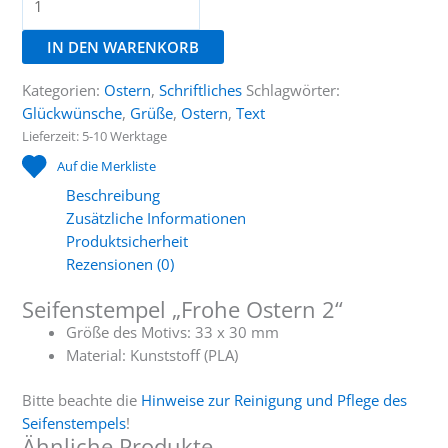
„Frohe
Ostern
IN DEN WARENKORB
2“
Menge
Kategorien:
Ostern
,
Schriftliches
Schlagwörter:
Glückwünsche
,
Grüße
,
Ostern
,
Text
Lieferzeit:
5-10 Werktage
Auf die Merkliste
Beschreibung
Zusätzliche Informationen
Produktsicherheit
Rezensionen (0)
Seifenstempel „Frohe Ostern 2“
Größe des Motivs: 33 x 30 mm
Material: Kunststoff (PLA)
Bitte beachte die
Hinweise zur Reinigung und Pflege des
Seifenstempels
!
Ähnliche Produkte