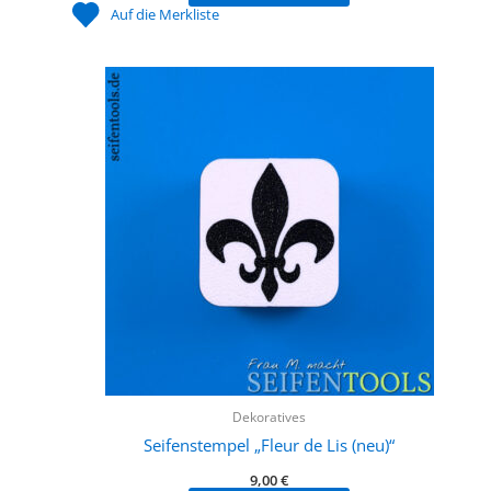
Auf die Merkliste
Dekoratives
Seifenstempel „Fleur de Lis (neu)“
9,00
€