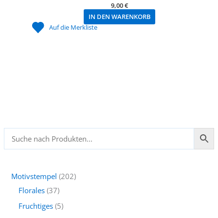
9,00
€
IN DEN WARENKORB
Auf die Merkliste
2
Motivstempel
202
3
0
Florales
37
7
2
5
Fruchtiges
5
P
P