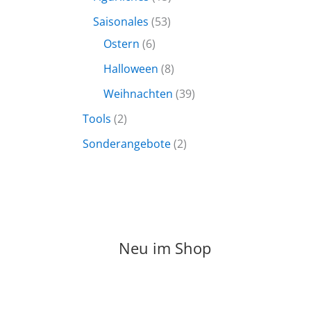
k
u
d
d
r
P
5
5
Saisonales
53
t
k
u
u
o
r
P
6
3
Ostern
6
e
t
k
k
d
o
r
P
P
8
Halloween
8
e
t
t
u
d
o
r
r
P
3
Weihnachten
39
e
e
k
u
d
o
o
r
9
2
Tools
2
t
k
u
d
d
o
P
P
2
Sonderangebote
2
e
t
k
u
u
d
r
r
P
e
t
k
k
u
o
o
r
e
t
t
k
d
d
o
e
e
t
u
u
d
Neu im Shop
e
k
k
u
t
t
k
e
e
t