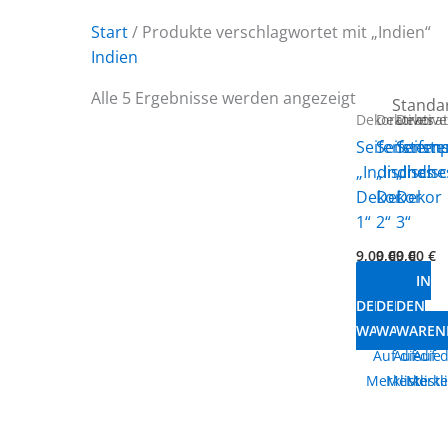
Start
/ Produkte verschlagwortet mit „Indien“
Indien
Alle 5 Ergebnisse werden angezeigt
Dekoratives
Dekorative
Dekorat
Seifenstemp
Seifenst
Seifen
„Indisches
„Indische
„Indis
Dekor
Dekor
Dekor
1“
2“
3“
9,00
9,00
€
9,00
€
€
IN
IN
IN
DEN
DEN
DEN
WARENKORB
WARENKO
WAREN
Auf die
Auf die
Auf d
Merkliste
Merkliste
Merkli